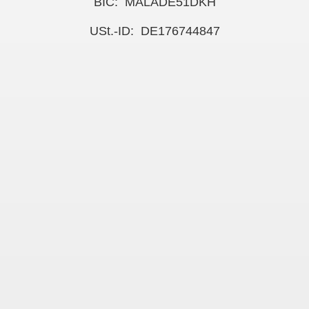
BIC: MALADE51DKH
USt.-ID: DE176744847